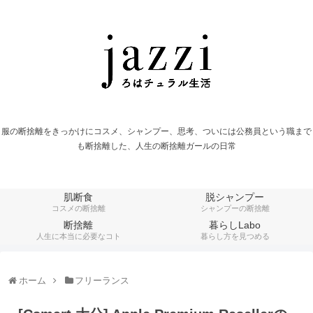
服の断捨離をきっかけにコスメ、シャンプー、思考、ついには公務員という職まで
も断捨離した、人生の断捨離ガールの日常
肌断食
脱シャンプー
コスメの断捨離
シャンプーの断捨離
断捨離
暮らしLabo
人生に本当に必要なコト
暮らし方を見つめる
ホーム
フリーランス