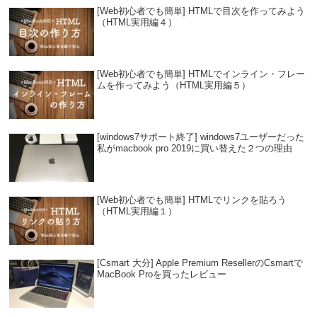
[Web初心者でも簡単] HTMLで目次を作ってみよう
（HTML実用編４）
[Web初心者でも簡単] HTMLでインライン・フレー
ムを作ってみよう（HTML実用編５）
[windows7サポート終了] windows7ユーザーだった
私がmacbook pro 2019に買い替えた２つの理由
[Web初心者でも簡単] HTMLでリンクを貼ろう
（HTML実用編１）
[Csmart 大分] Apple Premium ResellerのCsmartで
MacBook Proを買ったレビュー