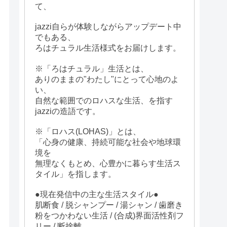
て、
jazzi自らが体験しながらアップデート中
でもある、
ろはチュラル生活様式をお届けします。
※「ろはチュラル」生活とは、
ありのままの"わたし"にとって心地のよ
い、
自然な範囲でのロハスな生活、を指す
jazziの造語です。
※「ロハス(LOHAS)」とは、
「心身の健康、持続可能な社会や地球環
境を
無理なくもとめ、心豊かに暮らす生活ス
タイル」を指します。
●現在発信中の主な生活スタイル●
肌断食 / 脱シャンプー / 湯シャン / 歯磨き
粉をつかわない生活 / (合成)界面活性剤フ
リー / 断捨離