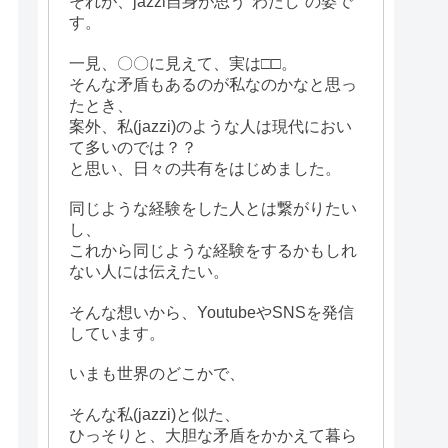
それが、jazzi自身が思う"わたし”の姿で
す。
一見、〇〇に見えて、実は□□。
そんな矛盾もあるのが私なのかなと思っ
たとき、
案外、私(jazzi)のような人は現代におい
て多いのでは？？
と思い、日々の共有をはじめました。
同じような経験をした人とは繋がりたい
し、
これから同じような経験をするかもしれ
ない人には伝えたい。
そんな想いから、YoutubeやSNSを発信
しています。
いまも世界のどこかで、
そんな私(jazzi)と似た、
ひっそりと、大胆な矛盾をかかえて暮ら