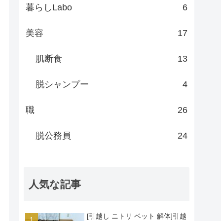
暮らしLabo
6
美容
17
肌断食
13
脱シャンプー
4
職
26
脱公務員
24
人気な記事
[引越し ニトリ ベット 解体]引越