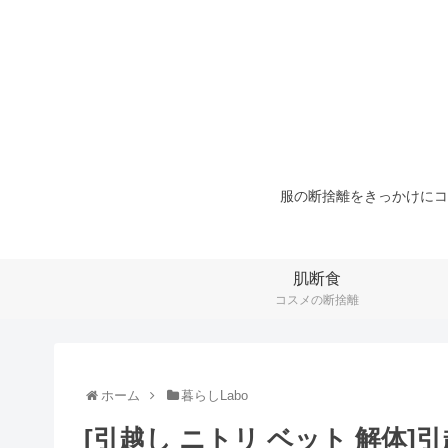
服の断捨離をきっかけにコ
肌断食
コスメの断捨離
ホーム
暮らしLabo
[引越し ニトリ ベット 解体