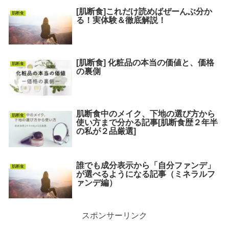
[肌断食]これだけ読めばぜーんぶ分か
肌断食
る！実体験＆徹底解説！
[肌断食] 化粧品の本当の価値と、価格
肌断食
の裏側
肌断食中のメイク、下地の選び方から
肌断食
使い方まで分かる記事[肌断食歴２年半
の私が２品厳選]
誰でも成分表示から「自分ファンデ」
肌断食
が選べるようになる記事（ミネラルフ
ァンデ編）
スポンサーリンク