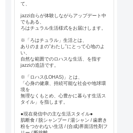
て、
jazzi自らが体験しながらアップデート中
でもある、
ろはチュラル生活様式をお届けします。
※「ろはチュラル」生活とは、
ありのままの"わたし"にとって心地のよ
い、
自然な範囲でのロハスな生活、を指す
jazziの造語です。
※「ロハス(LOHAS)」とは、
「心身の健康、持続可能な社会や地球環
境を
無理なくもとめ、心豊かに暮らす生活ス
タイル」を指します。
●現在発信中の主な生活スタイル●
肌断食 / 脱シャンプー / 湯シャン / 歯磨き
粉をつかわない生活 / (合成)界面活性剤フ
リー / 断捨離