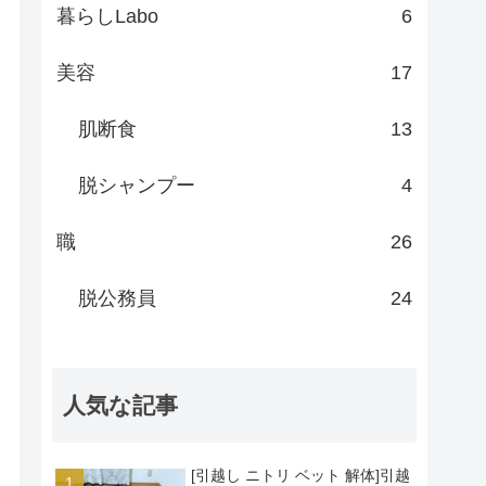
暮らしLabo
6
美容
17
肌断食
13
脱シャンプー
4
職
26
脱公務員
24
人気な記事
[引越し ニトリ ベット 解体]引越