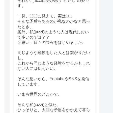
それが、jazzi自身が思う"わたし”の姿で
す。
一見、〇〇に見えて、実は□□。
そんな矛盾もあるのが私なのかなと思っ
たとき、
案外、私(jazzi)のような人は現代におい
て多いのでは？？
と思い、日々の共有をはじめました。
同じような経験をした人とは繋がりたい
し、
これから同じような経験をするかもしれ
ない人には伝えたい。
そんな想いから、YoutubeやSNSを発信
しています。
いまも世界のどこかで、
そんな私(jazzi)と似た、
ひっそりと、大胆な矛盾をかかえて暮ら