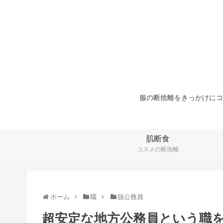
服の断捨離をきっかけにコ
肌断食
コスメの断捨離
ホーム
職
脱公務員
超安定な地方公務員という職